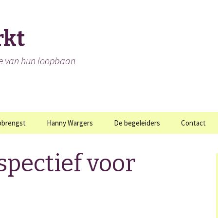
rkt
se van hun loopbaan
pbrengst
Hanny Wargers
De begeleiders
Contact
pectief voor