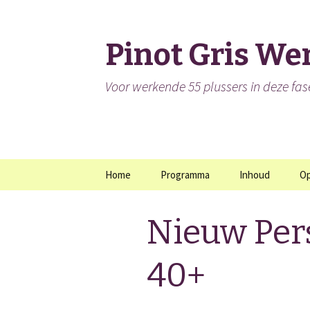
Pinot Gris We
Voor werkende 55 plussers in deze fa
Spring
Home
Programma
Inhoud
O
naar
inhoud
Nieuw Pers
40+